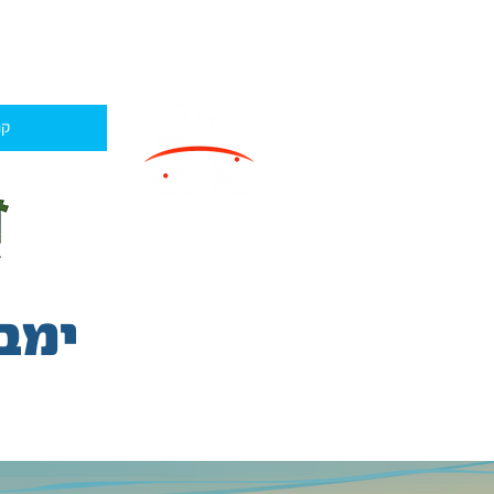
קו
ימבו