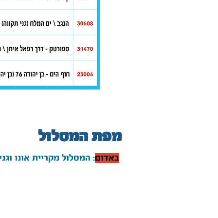
מפת המסלול
באדום
: המסלול מקריית אונו וג