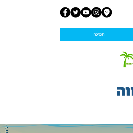
תמיכה
וה